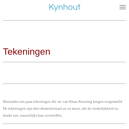
Kynhout
Ga
direct
naar
de
hoofdinhoud
Tekeningen
Hieronder een paar tekeningen die we van Klaas Keuning kregen toegemaild.
De tekeningen zijn drie-dementionaal en zo mooi, dat de werkelijkheid ze,
dunkt ons, nauwelijks kan overtreffen.