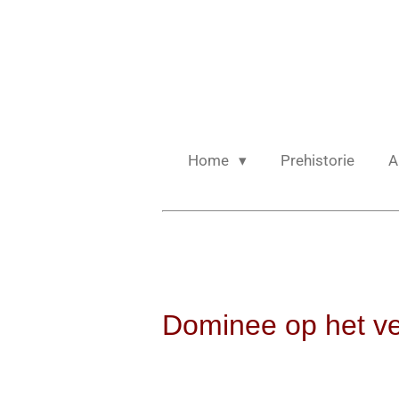
Ga
direct
naar
de
hoofdinhoud
Home
Prehistorie
A
Dominee op het v