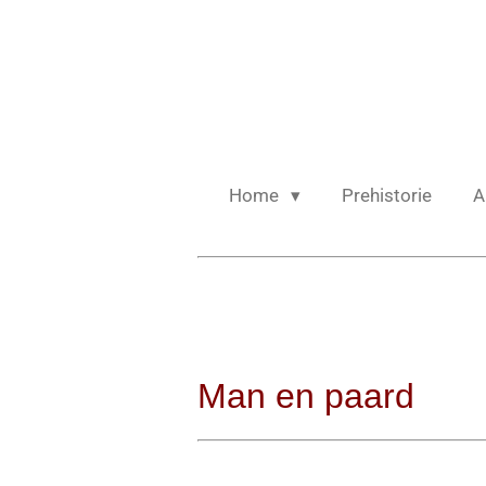
Ga
direct
naar
de
hoofdinhoud
Home
Prehistorie
A
Man en paard